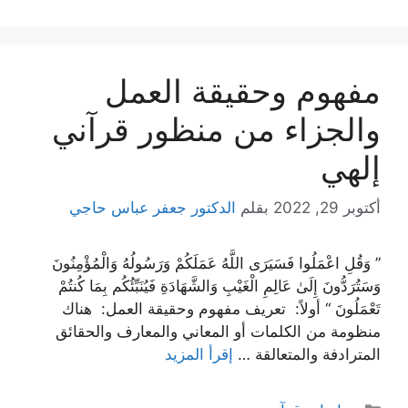
مفهوم وحقيقة العمل
والجزاء من منظور قرآني
إلهي
أكتوبر 29, 2022
بقلم
الدكتور جعفر عباس حاجي
” وَقُلِ اعْمَلُوا فَسَيَرَى اللَّهُ عَمَلَكُمْ وَرَسُولُهُ وَالْمُؤْمِنُونَ
وَسَتُرَدُّونَ إِلَىٰ عَالِمِ الْغَيْبِ وَالشَّهَادَةِ فَيُنَبِّئُكُم بِمَا كُنتُمْ
تَعْمَلُونَ “ أولاً: تعريف مفهوم وحقيقة العمل: هناك
منظومة من الكلمات أو المعاني والمعارف والحقائق
المترادفة والمتعالقة …
إقرأ المزيد
التصنيفات