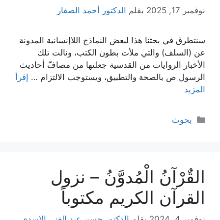
نوفمبر 17, 2025
بقلم
الدكتور أحمد الصفار
سنتطرق في بحثنا هذا لبعض النماذج اللاإنسانية المدونة
عن (السلف) والتي ملأت بطون الكتب، ونالت تلك
الأخبار الروايات من القدسية جعلتها من مصافّ أحاديث
الرسول ص بالصحة والتطبيق، ويستوجب الالتزام …
إقرأ
المزيد
التصنيفات
بحوث
القٌرْآنُ الْمُدوَّنُ – نزول
القرآن الكريم مكتوباً
نوفمبر 4, 2024
بقلم
الدكتور حسن عبد الغني الاسدي