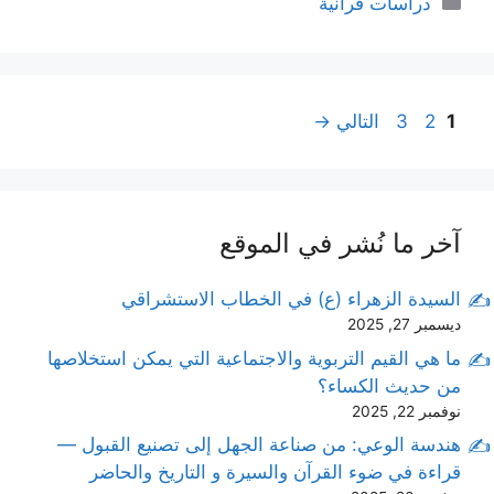
دراسات قرآنية
Page
Page
Page
1
2
3
التالي
→
آخر ما نُشر في الموقع
السيدة الزهراء (ع) في الخطاب الاستشراقي
ديسمبر 27, 2025
ما هي القيم التربوية والاجتماعية التي يمكن استخلاصها
من حديث الكساء؟
نوفمبر 22, 2025
هندسة الوعي: من صناعة الجهل إلى تصنيع القبول —
قراءة في ضوء القرآن والسيرة و التاريخ والحاضر