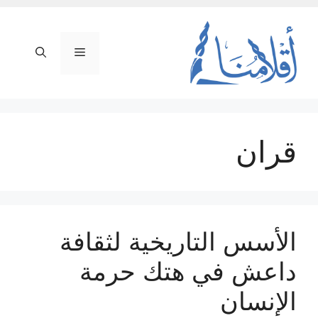
نتقل
لى
لمحتوى
القائمة
قران
الأسس التاريخية لثقافة
داعش في هتك حرمة
الإنسان