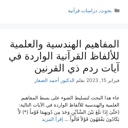
التصنيفات
بحوث
,
دراسات قرآنية
المفاهيم الهندسية والعلمية
للألفاظ القرآنية الواردة في
آيات ردم ذي القرنين
فبراير 15, 2023
بقلم
الدكتور أحمد الصفار
جاء هذا البحث لتسليط الضوء على بسط المفاهيم
العلمية والهندسية للألفاظ الواردة في الآيات التالية:
{حَتَّىٰ إِذَا بَلَغَ بَيْنَ السَّدَّيْنِ وَجَدَ مِن دُونِهِمَا قَوْماً (*) لاَّ
يَكَادُونَ يَفْقَهُونَ قَوْلاً قَالُواْ …
إقرأ المزيد