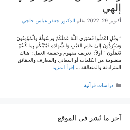
إلهي
أكتوبر 29, 2022
بقلم
الدكتور جعفر عباس حاجي
” وَقُلِ اعْمَلُوا فَسَيَرَى اللَّهُ عَمَلَكُمْ وَرَسُولُهُ وَالْمُؤْمِنُونَ
وَسَتُرَدُّونَ إِلَىٰ عَالِمِ الْغَيْبِ وَالشَّهَادَةِ فَيُنَبِّئُكُم بِمَا كُنتُمْ
تَعْمَلُونَ “ أولاً: تعريف مفهوم وحقيقة العمل: هناك
منظومة من الكلمات أو المعاني والمعارف والحقائق
المترادفة والمتعالقة …
إقرأ المزيد
التصنيفات
دراسات قرآنية
آخر ما نُشر في الموقع