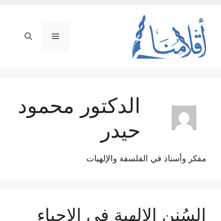
نتقل
لى
لمحتوى
القائمة
الدكتور محمود
حيدر
مفكر وأستاذ في الفلسفة والإلھیات
السُنن الإلهية في الإحياء