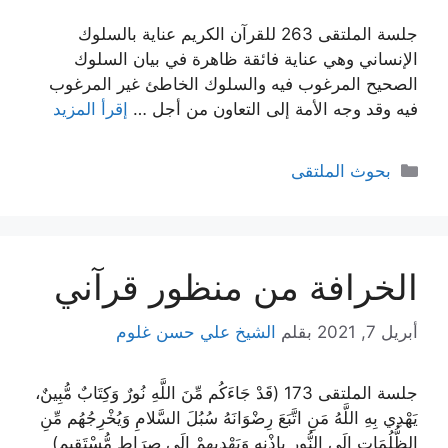
جلسة الملتقى 263 للقرآن الكريم عناية بالسلوك
الإنساني وهي عناية فائقة ظاهرة في بيان السلوك
الصحيح المرغوب فيه والسلوك الخاطئ غير المرغوب
فيه وقد وجه الأمة إلى التعاون من أجل …
إقرأ المزيد
التصنيفات
بحوث الملتقى
الخرافة من منظور قرآني
أبريل 7, 2021
بقلم
الشيخ علي حسن غلوم
جلسة الملتقى 173 (قَدْ جَاءَكُم مِّنَ اللَّهِ نُورٌ وَكِتَابٌ مُّبِينٌ،
يَهْدِي بِهِ اللَّهُ مَنِ اتَّبَعَ رِضْوَانَهُ سُبُلَ السَّلامِ وَيُخْرِجُهُم مِّنِ
الظُّلُمَاتِ إلَى النُّورِ بِاذْنِهِ وَيَهْدِيهِمْ إلَى صِرَاطٍ مُّسْتَقِيمٍ)