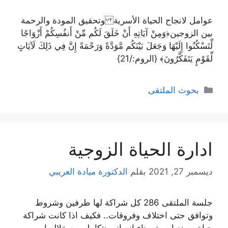
عوامل لانجاح الحياة الأسرية وتحقيق المودة والرحمة
بين الزوجين﴿وَمِنْ آيَاتِهِ أَنْ خَلَقَ لَكُم مِّنْ أَنفُسِكُمْ أَزْوَاجًا
لِّتَسْكُنُوا إِلَيْهَا وَجَعَلَ بَيْنَكُم مَّوَدَّةً وَرَحْمَةً إِنَّ فِي ذَلِكَ لَآيَاتٍ
لِّقَوْمٍ يَتَفَكَّرُونَ﴾ {الروم:/21}
التصنيفات
بحوث الملتقى
ادارة الحياة الزوجية
ديسمبر 27, 2021
بقلم
الدكتورة ميادة العريبي
جلسة الملتقى 286 كل شراكة لها طرفين وشروط
وتوافق حتى اختلاف وفروقات.. فكيف اذا كانت شراكة