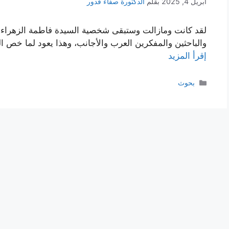
أبريل 4, 2025
بقلم
الدكتورة صفاء قدور
لقد كانت ومازالت وستبقى شخصية السيدة فاطمة الزهراء عل
والباحثين والمفكرين العرب والأجانب، وهذا يعود لما خص ا
إقرأ المزيد
التصنيفات
بحوث