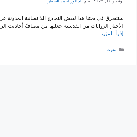
نوفمبر 17, 2025
بقلم
الدكتور أحمد الصفار
سنتطرق في بحثنا هذا لبعض النماذج اللاإنسانية المدونة ع
الأخبار الروايات من القدسية جعلتها من مصافّ أحاديث ال
إقرأ المزيد
التصنيفات
بحوث