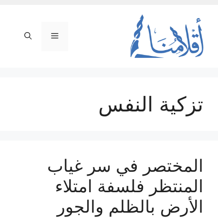
نتقل
لى
لمحتوى
القائمة
تزكية النفس
المختصر في سر غياب
المنتظر فلسفة امتلاء
الأرض بالظلم والجور