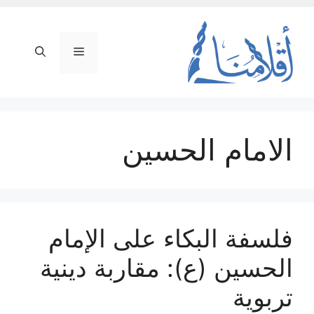
نتقل
لى
لمحتوى
القائمة
الامام الحسين
فلسفة البكاء على الإمام
الحسين (ع): مقاربة دينية
تربوية